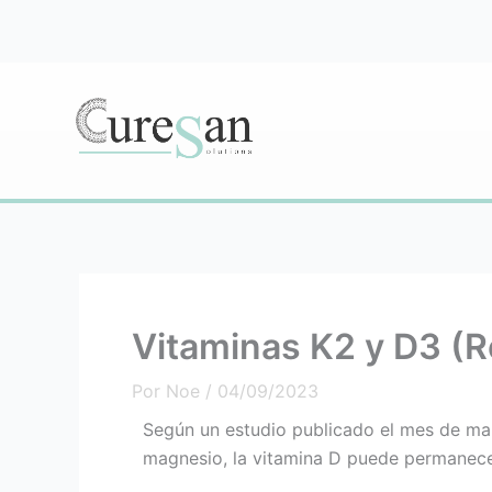
Ir
al
contenido
Vitaminas K2 y D3 (R
Por
Noe
/
04/09/2023
Según un estudio publicado el mes de ma
magnesio, la vitamina D puede permanece