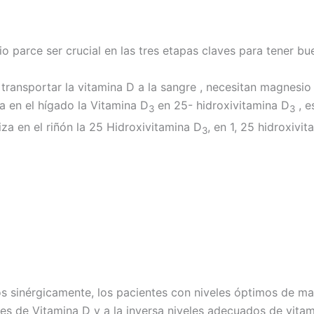
 parce ser crucial en las tres etapas claves para tener bu
transportar la vitamina D a la sangre , necesitan magnesio
a en el hígado la Vitamina D
en 25- hidroxivitamina D
, e
3
3
za en el riñón la 25 Hidroxivitamina D
, en 1, 25 hidroxivi
3
tos sinérgicamente, los pacientes con niveles óptimos de 
ntes de Vitamina D y a la inversa niveles adecuados de vit