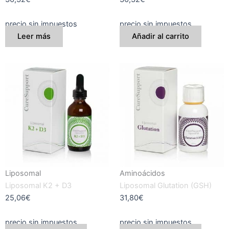
precio sin impuestos
precio sin impuestos
Leer más
Añadir al carrito
Liposomal
Aminoácidos
Liposomal K2 + D3
Liposomal Glutation (GSH)
25,06
€
31,80
€
precio sin impuestos
precio sin impuestos