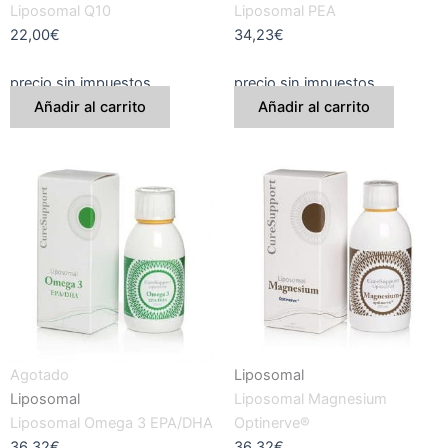
Liposomal Q10
Liposomal PEA
22,00
€
34,23
€
precio sin impuestos
precio sin impuestos
Añadir al carrito
Añadir al carrito
Agotado
Liposomal
Liposomal
Liposomal Magnesium
Liposomal Omega 3 EPA/DHA
Optinerve®
36,32
€
36,32
€