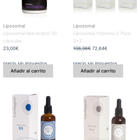
Liposomal
Liposomal
Liposomal Resveratrol 30
Liposomal Vitamina C Pack
cápsulas
3×2
23,00
€
108,96
€
72,64
€
precio sin impuestos
precio sin impuestos
Añadir al carrito
Añadir al carrito