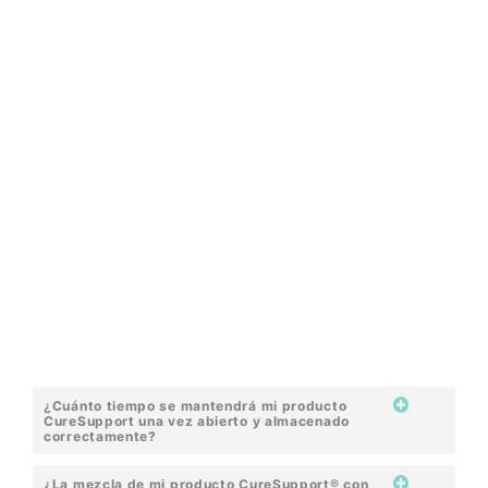
.
¿Cuánto tiempo se mantendrá mi producto
CureSupport una vez abierto y almacenado
correctamente?
¿La mezcla de mi producto CureSupport® con