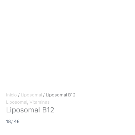
Inicio
/
Liposomal
/ Liposomal B12
Liposomal
,
Vitaminas
Liposomal B12
18,14
€