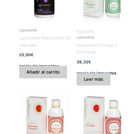
Liposomal
Agotado
Liposomal
Liposomal Resveratrol 30
cápsulas
Liposomal Omega 3
EPA/DHA
23,00
€
36,32
€
precio sin impuestos
Añadir al carrito
precio sin impuestos
Leer más