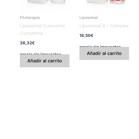
Fitoterapia
Liposomal
Liposomal Curosome
Liposomal B – Complex
Curcumina
18,50
€
36,32
€
precio sin impuestos
Añadir al carrito
precio sin impuestos
Añadir al carrito