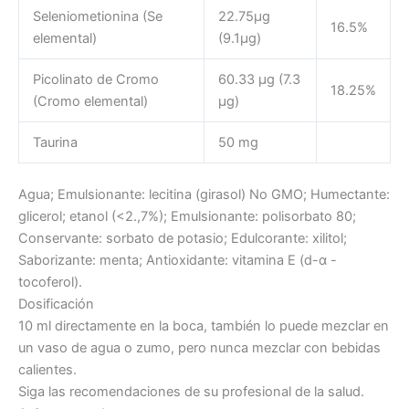
Seleniometionina (Se
22.75µg
16.5%
elemental)
(9.1µg)
Picolinato de Cromo
60.33 µg (7.3
18.25%
(Cromo elemental)
µg)
Taurina
50 mg
Agua; Emulsionante: lecitina (girasol) No GMO; Humectante:
glicerol; etanol (<2.,7%); Emulsionante: polisorbato 80;
Conservante: sorbato de potasio; Edulcorante: xilitol;
Saborizante: menta; Antioxidante: vitamina E (d-α -
tocoferol).
Dosificación
10 ml directamente en la boca, también lo puede mezclar en
un vaso de agua o zumo, pero nunca mezclar con bebidas
calientes.
Siga las recomendaciones de su profesional de la salud.