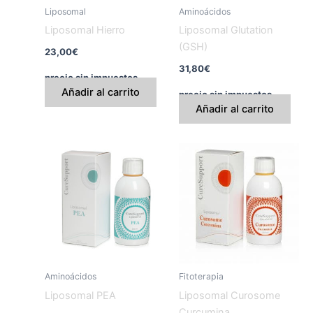
Liposomal
Aminoácidos
Liposomal Hierro
Liposomal Glutation
(GSH)
23,00
€
31,80
€
precio sin impuestos
Añadir al carrito
precio sin impuestos
Añadir al carrito
Aminoácidos
Fitoterapia
Liposomal PEA
Liposomal Curosome
Curcumina