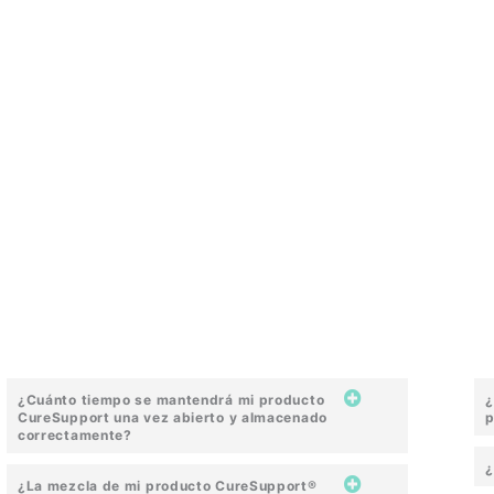
¿Cuánto tiempo se mantendrá mi producto
¿
CureSupport una vez abierto y almacenado
p
correctamente?
¿
¿La mezcla de mi producto CureSupport®